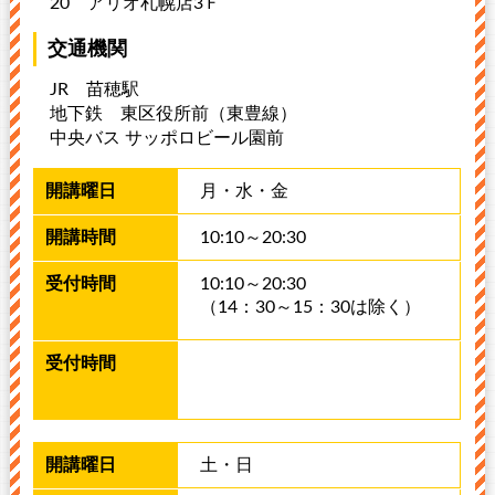
20
アリオ札幌店3Ｆ
交通機関
JR 苗穂駅
地下鉄 東区役所前（東豊線）
中央バス サッポロビール園前
月・水・金
10:10～20:30
10:10～20:30
（14：30～15：30は除く）
土・日