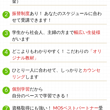
金）
振替制度
あり！ あなたのスケジュールに合わ
せて受講できます！
学生
から
社会人、主婦
の方まで
幅広い生徒様
がいます
どこよりもわかりやすく！
こだわりの
「オリ
ジナル教材」
ひとり一人に合わせて、
しっかりと
カウンセ
リング
します
個別学習
だから
自分のペース
で学習できる！
資格取得にも強い！
MOSベストパートナー
受